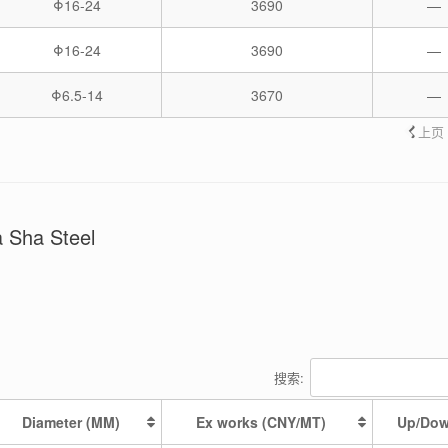
Φ16-24
3690
—
Φ16-24
3690
—
Φ6.5-14
3670
—
上页
a Sha Steel
搜索:
Diameter (MM)
Ex works (CNY/MT)
Up/Do