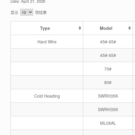
Date: April 21, 2026
显示
项结果
Type
Model
Hard Wire
45#-65#
45#-65#
70#
80#
Cold Heading
SWRH35K
SWRH35K
ML08AL