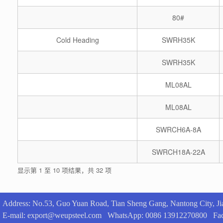
80#
Cold Heading
SWRH35K
SWRH35K
ML08AL
ML08AL
SWRCH6A-8A
SWRCH18A-22A
显示第 1 至 10 项结果，共 32 项
Address: No.53, Guo Yuan Road, Tian Sheng Gang, Nantong City, Ji
E-mail:
export@weupsteel.com
WhatsApp: 0086 13912270800 Face