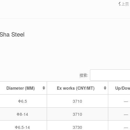
上页
 Sha Steel
搜索:
Diameter (MM)
Ex works (CNY/MT)
Up/Do
Φ6.5
3710
—
Φ8-14
3710
—
Φ6.5-14
3730
—