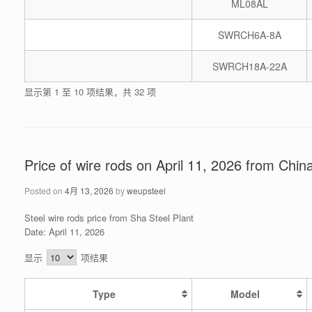
ML08AL
SWRCH6A-8A
SWRCH18A-22A
显示第 1 至 10 项结果，共 32 项
Price of wire rods on April 11, 2026 from Chin
Posted on
4月 13, 2026
by
weupsteel
Steel wire rods price from Sha Steel Plant
Date: April 11, 2026
显示
项结果
Type
Model