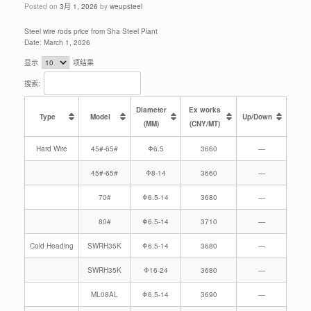
Posted on
3月 1, 2026
by
weupsteel
Steel wire rods price from Sha Steel Plant
Date: March 1, 2026
显示
项结果
搜索:
Diameter
Ex works
Type
Model
Up/Down
(MM)
(CNY/MT)
Hard Wire
45#-65#
Φ6.5
3660
—
45#-65#
Φ8-14
3660
—
70#
Φ6.5-14
3680
—
80#
Φ6.5-14
3710
—
Cold Heading
SWRH35K
Φ6.5-14
3680
—
SWRH35K
Φ16-24
3680
—
ML08AL
Φ6.5-14
3690
—