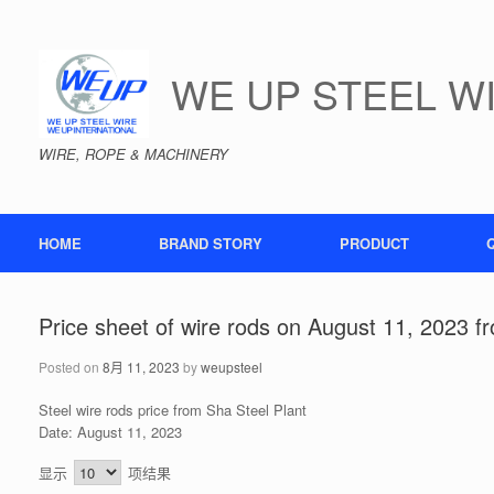
Skip
to
content
WE UP STEEL W
WIRE, ROPE & MACHINERY
HOME
BRAND STORY
PRODUCT
Price sheet of wire rods on August 11, 2023 f
Posted on
8月 11, 2023
by
weupsteel
Steel wire rods price from Sha Steel Plant
Date: August 11, 2023
显示
项结果