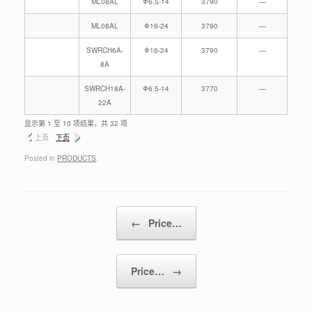
ML08AL
Φ6.5-14
3790
—
ML08AL
Φ16-24
3790
—
SWRCH6A-
Φ16-24
3790
—
8A
SWRCH18A-
Φ6.5-14
3770
—
22A
显示第 1 至 10 项结果，共 32 项
上页
下页
Posted in
PRODUCTS
.
Post navigation
←
Price…
Price…
→