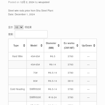
Posted on
12月 2, 2024
by
weupsteel
Steel wire rods price from Sha Steel Plant
Date: December 1, 2024
显示
项结果
搜索:
Diameter
Ex works
Type
Model
Up/Down
(MM)
(CNY/MT)
Hard Wire
45#-65#
Φ6.5
3760
—
45#-65#
Φ8-14
3760
—
70#
Φ6.5-14
3780
—
80#
Φ6.5-14
3810
—
Cold Heading
SWRH35K
Φ6.5-14
3780
—
SWRH35K
Φ16-24
3780
—