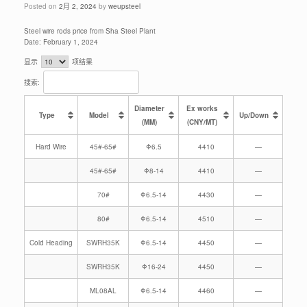
Posted on
2月 2, 2024
by
weupsteel
Steel wire rods price from Sha Steel Plant
Date: February 1, 2024
显示
项结果
搜索:
Diameter
Ex works
Type
Model
Up/Down
(MM)
(CNY/MT)
Hard Wire
45#-65#
Φ6.5
4410
—
45#-65#
Φ8-14
4410
—
70#
Φ6.5-14
4430
—
80#
Φ6.5-14
4510
—
Cold Heading
SWRH35K
Φ6.5-14
4450
—
SWRH35K
Φ16-24
4450
—
ML08AL
Φ6.5-14
4460
—