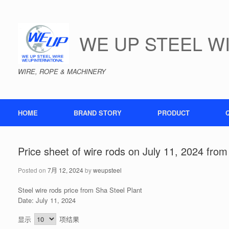
Skip
to
content
WE UP STEEL W
WIRE, ROPE & MACHINERY
HOME
BRAND STORY
PRODUCT
Price sheet of wire rods on July 11, 2024 fro
Posted on
7月 12, 2024
by
weupsteel
Steel wire rods price from Sha Steel Plant
Date: July 11, 2024
显示
项结果