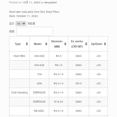
Posted on
10月 11, 2024
by
weupsteel
Steel wire rods price from Sha Steel Plant
Date: October 11, 2024
显示
项结果
搜索:
Diameter
Ex works
Type
Model
Up/Down
(MM)
(CNY/MT)
Hard Wire
45#-65#
Φ6.5
3860
+50
45#-65#
Φ8-14
3860
+50
70#
Φ6.5-14
3880
+50
80#
Φ6.5-14
3910
+50
Cold Heading
SWRH35K
Φ6.5-14
3880
+50
SWRH35K
Φ16-24
3880
+50
ML08AL
Φ6.5-14
3890
+50